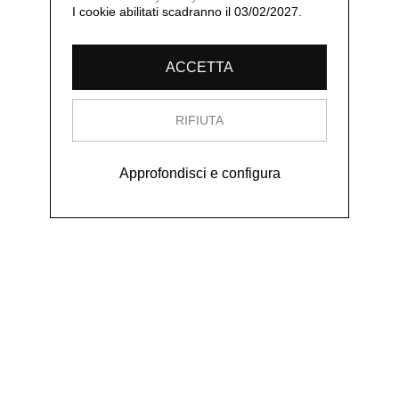
I cookie abilitati scadranno il 03/02/2027.
ACCETTA
RIFIUTA
Approfondisci e configura
[206]
Opere
Tutto
Gli esordi a Napoli
Anni 70 a Milano Fotogr