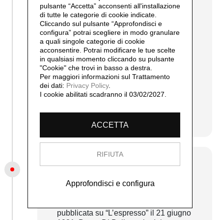
pulsante “Accetta”
acconsenti all'installazione
di tutte le categorie di cookie indicate.
Grande segno di luce per Spoleto, 1980
Cliccando sul pulsante “Approfondisci e
configura” potrai scegliere in modo granulare
Dello stesso anno è la partecipazione
a quali singole categorie di cookie
acconsentire. Potrai modificare le tue scelte
al Festival di Spoleto dedicato all’arte
in qualsiasi momento cliccando su pulsante
contemporanea con l’intenzione
"Cookie" che trovi in basso a destra.
d’integrare il territorio locale
Per maggiori informazioni sul Trattamento
collocando le opere degli artisti nel
dei dati:
Privacy Policy
.
tessuto urbano.
I cookie abilitati scadranno il 03/02/2027.
continua...
ACCETTA
RIFIUTA
1981
Man Ray come padre dichiarato
Approfondisci e configura
Nell'intervista di F. Vincitorio
pubblicata su “L’espresso” il 21 giugno