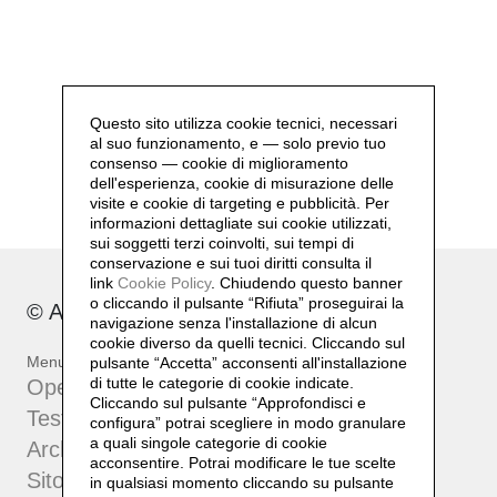
Questo sito utilizza cookie tecnici, necessari
al suo funzionamento, e — solo previo tuo
consenso — cookie di miglioramento
dell'esperienza, cookie di misurazione delle
visite e cookie di targeting e pubblicità. Per
informazioni dettagliate sui cookie utilizzati,
sui soggetti terzi coinvolti, sui tempi di
conservazione e sui tuoi diritti consulta il
link
Cookie Policy
.
Chiudendo questo banner
o cliccando il pulsante “Rifiuta” proseguirai la
© Archivio Bruno Di Bello 2023
navigazione senza l'installazione di alcun
cookie diverso da quelli tecnici. Cliccando sul
Menu
pulsante “Accetta”
acconsenti all'installazione
di tutte le categorie di cookie indicate.
Opere
Cliccando sul pulsante “Approfondisci e
Testi e approfondimenti
configura” potrai scegliere in modo granulare
a quali singole categorie di cookie
Archivio
acconsentire. Potrai modificare le tue scelte
Sito dell'artista
in qualsiasi momento cliccando su pulsante