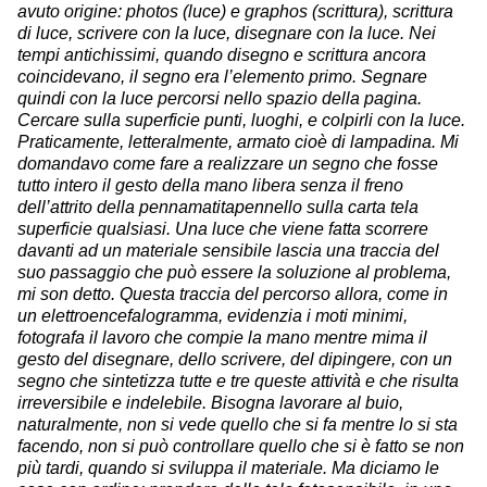
avuto origine: photos (luce) e graphos (scrittura), scrittura
di luce, scrivere con la luce, disegnare con la luce. Nei
tempi antichissimi, quando disegno e scrittura ancora
coincidevano, il segno era l’elemento primo. Segnare
quindi con la luce percorsi nello spazio della pagina.
Cercare sulla superficie punti, luoghi, e colpirli con la luce.
Praticamente, letteralmente, armato cioè di lampadina. Mi
domandavo come fare a realizzare un segno che fosse
tutto intero il gesto della mano libera senza il freno
dell’attrito della pennamatitapennello sulla carta tela
superficie qualsiasi. Una luce che viene fatta scorrere
davanti ad un materiale sensibile lascia una traccia del
suo passaggio che può essere la soluzione al problema,
mi son detto. Questa traccia del percorso allora, come in
un elettroencefalogramma, evidenzia i moti minimi,
fotografa il lavoro che compie la mano mentre mima il
gesto del disegnare, dello scrivere, del dipingere, con un
segno che sintetizza tutte e tre queste attività e che risulta
irreversibile e indelebile. Bisogna lavorare al buio,
naturalmente, non si vede quello che si fa mentre lo si sta
facendo, non si può controllare quello che si è fatto se non
più tardi, quando si sviluppa il materiale. Ma diciamo le