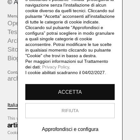
© Archivio Bruno Di Bello 2023
navigazione senza l'installazione di alcun
cookie diverso da quelli tecnici. Cliccando sul
Menu
pulsante “Accetta”
acconsenti all'installazione
di tutte le categorie di cookie indicate.
Opere
Cliccando sul pulsante “Approfondisci e
Testi e approfondimenti
configura” potrai scegliere in modo granulare
a quali singole categorie di cookie
Archivio
acconsentire. Potrai modificare le tue scelte
Sito dell'artista
in qualsiasi momento cliccando su pulsante
"Cookie" che trovi in basso a destra.
Biografia
Per maggiori informazioni sul Trattamento
dei dati:
Privacy Policy
.
Contatti
I cookie abilitati scadranno il 04/02/2027.
archiviobrunodibello@gmail.com
ACCETTA
Italiano
English
RIFIUTA
This website is based on
Approfondisci e configura
Cookie configurator
Cookie policy
Privacy policy