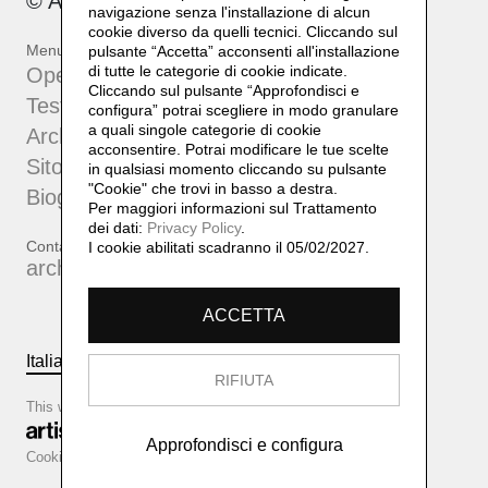
© Archivio Bruno Di Bello 2023
navigazione senza l'installazione di alcun
cookie diverso da quelli tecnici. Cliccando sul
Menu
pulsante “Accetta”
acconsenti all'installazione
di tutte le categorie di cookie indicate.
Opere
Cliccando sul pulsante “Approfondisci e
Testi e approfondimenti
configura” potrai scegliere in modo granulare
a quali singole categorie di cookie
Archivio
acconsentire. Potrai modificare le tue scelte
Sito dell'artista
in qualsiasi momento cliccando su pulsante
"Cookie" che trovi in basso a destra.
Biografia
Per maggiori informazioni sul Trattamento
dei dati:
Privacy Policy
.
Contatti
I cookie abilitati scadranno il 05/02/2027.
archiviobrunodibello@gmail.com
ACCETTA
Italiano
English
RIFIUTA
This website is based on
Approfondisci e configura
Cookie configurator
Cookie policy
Privacy policy