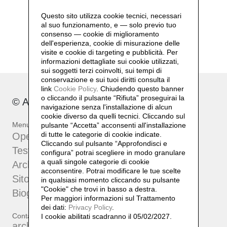
Questo sito utilizza cookie tecnici, necessari
al suo funzionamento, e — solo previo tuo
consenso — cookie di miglioramento
dell'esperienza, cookie di misurazione delle
visite e cookie di targeting e pubblicità. Per
informazioni dettagliate sui cookie utilizzati,
sui soggetti terzi coinvolti, sui tempi di
conservazione e sui tuoi diritti consulta il
link
Cookie Policy
.
Chiudendo questo banner
o cliccando il pulsante “Rifiuta” proseguirai la
© Archivio Bruno Di Bello 2023
navigazione senza l'installazione di alcun
cookie diverso da quelli tecnici. Cliccando sul
Menu
pulsante “Accetta”
acconsenti all'installazione
di tutte le categorie di cookie indicate.
Opere
Cliccando sul pulsante “Approfondisci e
Testi e approfondimenti
configura” potrai scegliere in modo granulare
a quali singole categorie di cookie
Archivio
acconsentire. Potrai modificare le tue scelte
Sito dell'artista
in qualsiasi momento cliccando su pulsante
"Cookie" che trovi in basso a destra.
Biografia
Per maggiori informazioni sul Trattamento
dei dati:
Privacy Policy
.
Contatti
I cookie abilitati scadranno il 05/02/2027.
archiviobrunodibello@gmail.com