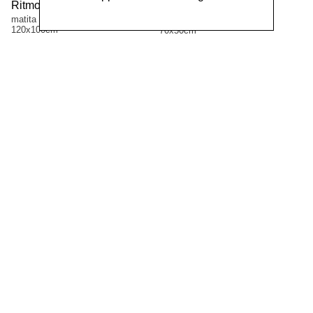
Ritmo due,
Ritmo due,
1961
1960
matita e olio su tela
matita e olio su tela
120x100cm
70x50cm
VVAA,
1963
Rumore,
1962
tempera e carta velina su tela
tempera e carta velina su tela
70x50cm
100x70cm