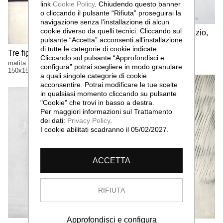
link
Cookie Policy
.
Chiudendo questo banner
o cliccando il pulsante “Rifiuta” proseguirai la
navigazione senza l'installazione di alcun
cookie diverso da quelli tecnici. Cliccando sul
Quattro figure nello spazio,
pulsante “Accetta”
acconsenti all'installazione
1960
di tutte le categorie di cookie indicate.
matita olio su tela
Tre figure nello spazio,
1959
Cliccando sul pulsante “Approfondisci e
120x150cm
matita e olio su tela
configura” potrai scegliere in modo granulare
150x150cm
a quali singole categorie di cookie
acconsentire. Potrai modificare le tue scelte
in qualsiasi momento cliccando su pulsante
"Cookie" che trovi in basso a destra.
Per maggiori informazioni sul Trattamento
dei dati:
Privacy Policy
.
I cookie abilitati scadranno il 05/02/2027.
ACCETTA
RIFIUTA
Approfondisci e configura