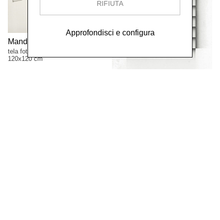
RIFIUTA
Approfondisci e configura
Mandala II,
1974
tela fotografica
120x120 cm
Variazioni su una freccia di
Klee,
1975
tela fotografica
100x70 cm
Variazioni sulla firma di Klee
n.4,
1975
tela fotografica
120x120 cm