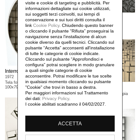
visite e cookie di targeting e pubblicità. Per
informazioni dettagliate sui cookie utilizzati,
sui soggetti terzi coinvolti, sui tempi di
Gestaltung,
1973
conservazione e sui tuoi diritti consulta il
tela fotografica
link
Cookie Policy
.
Chiudendo questo banner
200x500 cm
o cliccando il pulsante “Rifiuta” proseguirai la
navigazione senza l'installazione di alcun
cookie diverso da quelli tecnici. Cliccando sul
pulsante “Accetta”
acconsenti all'installazione
di tutte le categorie di cookie indicate.
Cliccando sul pulsante “Approfondisci e
configura” potrai scegliere in modo granulare
a quali singole categorie di cookie
Interrogativo sull'arte n.3,
acconsentire. Potrai modificare le tue scelte
1972
in qualsiasi momento cliccando su pulsante
Tela fotografica viraggio seppia
100x79 cm
Aut-Aut,
"Cookie" che trovi in basso a destra.
1971
Per maggiori informazioni sul Trattamento
tela fotografica, viraggio seppia
120x180 cm
dei dati:
Privacy Policy
.
I cookie abilitati scadranno il 04/02/2027.
ACCETTA