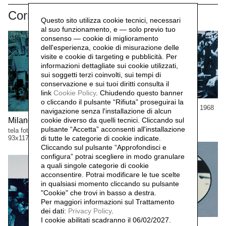
Correlati
Questo sito utilizza cookie tecnici, necessari
al suo funzionamento, e — solo previo tuo
consenso — cookie di miglioramento
dell'esperienza, cookie di misurazione delle
visite e cookie di targeting e pubblicità. Per
informazioni dettagliate sui cookie utilizzati,
sui soggetti terzi coinvolti, sui tempi di
conservazione e sui tuoi diritti consulta il
link
Cookie Policy
.
Chiudendo questo banner
o cliccando il pulsante “Rifiuta” proseguirai la
Berlino, Rudi Dutschle,
1968
navigazione senza l'installazione di alcun
tela fotografica, viraggio blu
Milano, barricate,
cookie diverso da quelli tecnici. Cliccando sul
1967
120x200 cm
pulsante “Accetta”
acconsenti all'installazione
tela fotografica, viraggio blu
93x117cm
di tutte le categorie di cookie indicate.
Cliccando sul pulsante “Approfondisci e
configura” potrai scegliere in modo granulare
a quali singole categorie di cookie
acconsentire. Potrai modificare le tue scelte
in qualsiasi momento cliccando su pulsante
"Cookie" che trovi in basso a destra.
Per maggiori informazioni sul Trattamento
dei dati:
Privacy Policy
.
I cookie abilitati scadranno il 06/02/2027.
Senza Titolo,