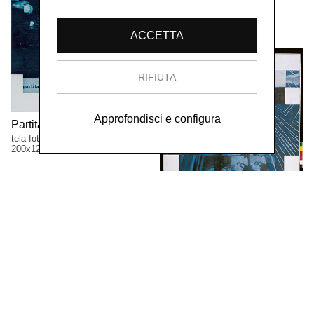
1968
tela fotografica
65x86 cm
ACCETTA
RIFIUTA
Approfondisci e configura
Partita a scacchi,
1969
tela fotografica, viraggio blu
200x120 cm
In morte di Marcel Duchamp,
1969
tela fotografica viraggio blu
180x120 cm