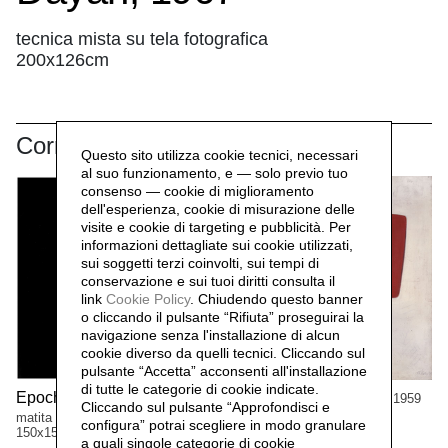
tecnica mista su tela fotografica
200x126cm
Correlati
Questo sito utilizza cookie tecnici, necessari
al suo funzionamento, e — solo previo tuo
consenso — cookie di miglioramento
dell'esperienza, cookie di misurazione delle
visite e cookie di targeting e pubblicità. Per
informazioni dettagliate sui cookie utilizzati,
sui soggetti terzi coinvolti, sui tempi di
conservazione e sui tuoi diritti consulta il
link
Cookie Policy
.
Chiudendo questo banner
o cliccando il pulsante “Rifiuta” proseguirai la
navigazione senza l'installazione di alcun
cookie diverso da quelli tecnici. Cliccando sul
pulsante “Accetta”
acconsenti all'installazione
di tutte le categorie di cookie indicate.
Epochè,
Tre figure nello spazio,
1959
1959
Cliccando sul pulsante “Approfondisci e
matita e olio su tela
matita e olio su tela
configura” potrai scegliere in modo granulare
150x150cm
150x150cm
a quali singole categorie di cookie