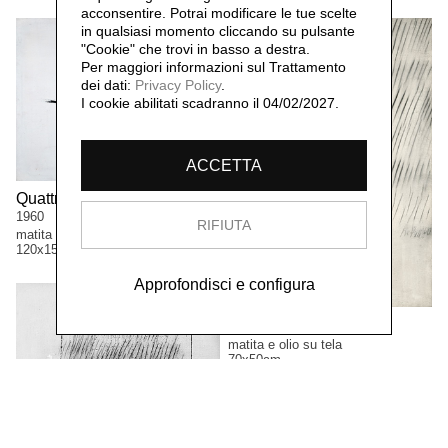
acconsentire. Potrai modificare le tue scelte
in qualsiasi momento cliccando su pulsante
"Cookie" che trovi in basso a destra.
Per maggiori informazioni sul Trattamento
dei dati:
Privacy Policy
.
I cookie abilitati scadranno il 04/02/2027.
ACCETTA
Quattro figure nello spazio,
1960
RIFIUTA
matita olio su tela
120x150cm
Approfondisci e configura
Ritmo due,
1960
matita e olio su tela
70x50cm