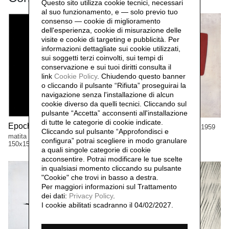
Questo sito utilizza cookie tecnici, necessari
al suo funzionamento, e — solo previo tuo
consenso — cookie di miglioramento
dell'esperienza, cookie di misurazione delle
visite e cookie di targeting e pubblicità. Per
informazioni dettagliate sui cookie utilizzati,
sui soggetti terzi coinvolti, sui tempi di
conservazione e sui tuoi diritti consulta il
link
Cookie Policy
.
Chiudendo questo banner
o cliccando il pulsante “Rifiuta” proseguirai la
navigazione senza l'installazione di alcun
cookie diverso da quelli tecnici. Cliccando sul
pulsante “Accetta”
acconsenti all'installazione
di tutte le categorie di cookie indicate.
Epochè,
Tre figure nello spazio,
1959
1959
Cliccando sul pulsante “Approfondisci e
matita e olio su tela
matita e olio su tela
configura” potrai scegliere in modo granulare
150x150cm
150x150cm
a quali singole categorie di cookie
acconsentire. Potrai modificare le tue scelte
in qualsiasi momento cliccando su pulsante
"Cookie" che trovi in basso a destra.
Per maggiori informazioni sul Trattamento
dei dati:
Privacy Policy
.
I cookie abilitati scadranno il 04/02/2027.