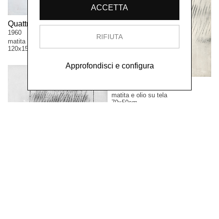
ACCETTA
Quattro figure nello spazio,
1960
RIFIUTA
matita olio su tela
120x150cm
Approfondisci e configura
Ritmo due,
1960
matita e olio su tela
70x50cm
Ritmo due,
1961
matita e olio su tela
120x100cm