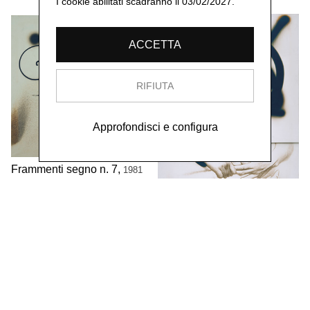
I cookie abilitati scadranno il 03/02/2027.
ACCETTA
RIFIUTA
Approfondisci e configura
Frammenti segno n. 7,
1981
tela fotografica viraggio seppia
120x120 cm
Frammenti segni n.5,
1981
tela fotografica viraggio seppia
150X120 cm