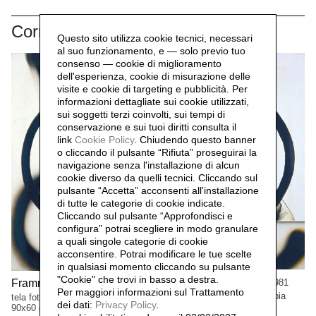
Correlati
Questo sito utilizza cookie tecnici, necessari
al suo funzionamento, e — solo previo tuo
consenso — cookie di miglioramento
dell'esperienza, cookie di misurazione delle
visite e cookie di targeting e pubblicità. Per
informazioni dettagliate sui cookie utilizzati,
sui soggetti terzi coinvolti, sui tempi di
conservazione e sui tuoi diritti consulta il
link
Cookie Policy
.
Chiudendo questo banner
o cliccando il pulsante “Rifiuta” proseguirai la
navigazione senza l'installazione di alcun
cookie diverso da quelli tecnici. Cliccando sul
pulsante “Accetta”
acconsenti all'installazione
di tutte le categorie di cookie indicate.
Cliccando sul pulsante “Approfondisci e
configura” potrai scegliere in modo granulare
a quali singole categorie di cookie
acconsentire. Potrai modificare le tue scelte
in qualsiasi momento cliccando su pulsante
"Cookie" che trovi in basso a destra.
Frammenti segni n.4,
Frammenti segni,
1981
1981
Per maggiori informazioni sul Trattamento
tela fotografica viraggio seppia
tela fotografica, viraggio seppia
dei dati:
Privacy Policy
.
90x60 cm
90x60 cm