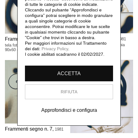
di tutte le categorie di cookie indicate.
Cliccando sul pulsante “Approfondisci e
configura” potrai scegliere in modo granulare
a quali singole categorie di cookie
acconsentire. Potrai modificare le tue scelte
in qualsiasi momento cliccando su pulsante
"Cookie" che trovi in basso a destra.
Frammenti segni n.4,
Frammenti segni,
1981
1981
Per maggiori informazioni sul Trattamento
tela fotografica viraggio seppia
tela fotografica, viraggio seppia
dei dati:
Privacy Policy
.
90x60 cm
90x60 cm
I cookie abilitati scadranno il 02/02/2027.
ACCETTA
RIFIUTA
Approfondisci e configura
Frammenti segno n. 7,
1981
tela fotografica viraggio seppia