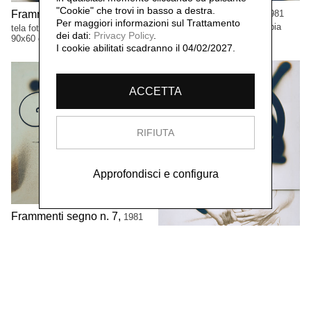
"Cookie" che trovi in basso a destra.
Frammenti segni n.4,
Frammenti segni,
1981
1981
Per maggiori informazioni sul Trattamento
tela fotografica viraggio seppia
tela fotografica, viraggio seppia
dei dati:
Privacy Policy
.
90x60 cm
90x60 cm
I cookie abilitati scadranno il 04/02/2027.
ACCETTA
RIFIUTA
Approfondisci e configura
Frammenti segno n. 7,
1981
tela fotografica viraggio seppia
120x120 cm
Frammenti segni n.5,
1981
tela fotografica viraggio seppia
150X120 cm