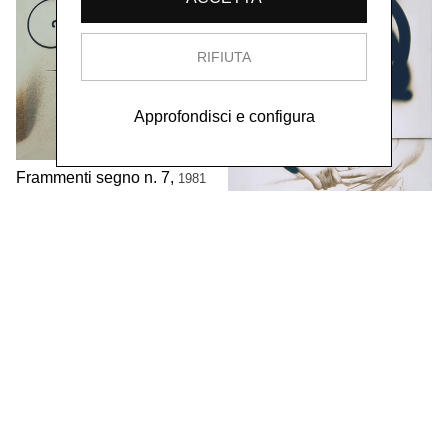
RIFIUTA
Approfondisci e configura
Frammenti segno n. 7,
1981
tela fotografica viraggio seppia
120x120 cm
Frammenti segni n.5,
1981
tela fotografica viraggio seppia
150X120 cm
Frammenti segno n.6,
1981
tela fotografica
106x186 cm