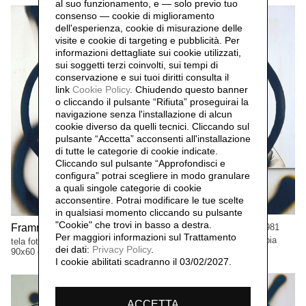
al suo funzionamento, e — solo previo tuo
consenso — cookie di miglioramento
dell'esperienza, cookie di misurazione delle
visite e cookie di targeting e pubblicità. Per
informazioni dettagliate sui cookie utilizzati,
sui soggetti terzi coinvolti, sui tempi di
conservazione e sui tuoi diritti consulta il
link
Cookie Policy
.
Chiudendo questo banner
o cliccando il pulsante “Rifiuta” proseguirai la
navigazione senza l'installazione di alcun
cookie diverso da quelli tecnici. Cliccando sul
pulsante “Accetta”
acconsenti all'installazione
di tutte le categorie di cookie indicate.
Cliccando sul pulsante “Approfondisci e
configura” potrai scegliere in modo granulare
a quali singole categorie di cookie
acconsentire. Potrai modificare le tue scelte
in qualsiasi momento cliccando su pulsante
"Cookie" che trovi in basso a destra.
Frammenti segni n.4,
Frammenti segni,
1981
1981
Per maggiori informazioni sul Trattamento
tela fotografica viraggio seppia
tela fotografica, viraggio seppia
dei dati:
Privacy Policy
.
90x60 cm
90x60 cm
I cookie abilitati scadranno il 03/02/2027.
ACCETTA