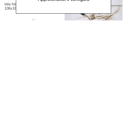
tela fotografica
106x186 cm
Frammenti segni n.5,
1981
tela fotografica viraggio seppia
150X120 cm
Cadeau n.1,
1986
tela fotografica
60x60 cm