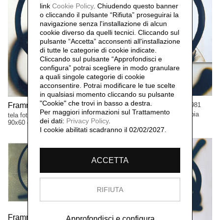
link
Cookie Policy
.
Chiudendo questo banner
o cliccando il pulsante “Rifiuta” proseguirai la
navigazione senza l'installazione di alcun
cookie diverso da quelli tecnici. Cliccando sul
pulsante “Accetta”
acconsenti all'installazione
di tutte le categorie di cookie indicate.
Cliccando sul pulsante “Approfondisci e
configura” potrai scegliere in modo granulare
a quali singole categorie di cookie
acconsentire. Potrai modificare le tue scelte
in qualsiasi momento cliccando su pulsante
"Cookie" che trovi in basso a destra.
Frammenti segni n.4,
Frammenti segni,
1981
1981
Per maggiori informazioni sul Trattamento
tela fotografica viraggio seppia
tela fotografica, viraggio seppia
dei dati:
Privacy Policy
.
90x60 cm
90x60 cm
I cookie abilitati scadranno il 02/02/2027.
ACCETTA
RIFIUTA
Frammenti segno n.6,
1981
Approfondisci e configura